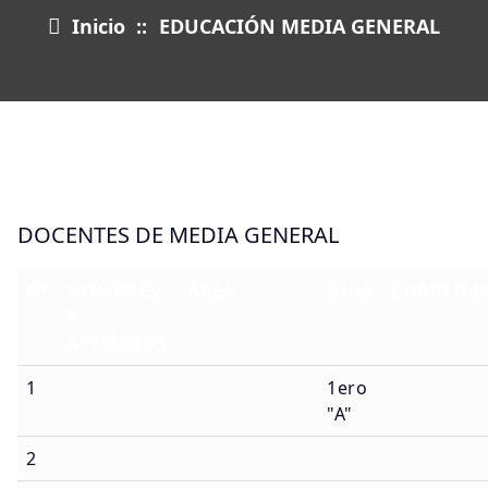
Inicio
::
EDUCACIÓN MEDIA GENERAL
DOCENTES DE MEDIA GENERAL
N°
NOMBRES
ÁREA
GUÍA
CORREO I
Y
APELLIDOS
1
1ero
"A"
2