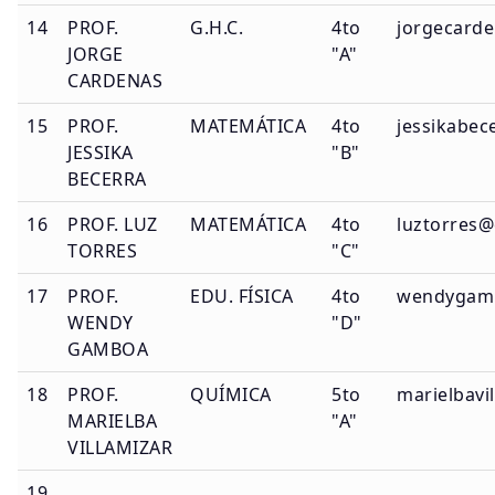
14
PROF.
G.H.C.
4to
jorgecarde
JORGE
"A"
CARDENAS
15
PROF.
MATEMÁTICA
4to
jessikabec
JESSIKA
"B"
BECERRA
16
PROF. LUZ
MATEMÁTICA
4to
luztorres@
TORRES
"C"
17
PROF.
EDU. FÍSICA
4to
wendygamb
WENDY
"D"
GAMBOA
18
PROF.
QUÍMICA
5to
marielbavi
MARIELBA
"A"
VILLAMIZAR
19