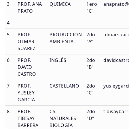
3
PROF. ANA
QUIMICA
1ero
anaprato@c
PRATO
"C"
4
5
PROF.
PRODUCCIÓN
2do
olmarsuare
OLMAR
AMBIENTAL
"A"
SUAREZ
6
PROF.
INGLÉS
2do
davidcastr
DAVID
"B"
CASTRO
7
PROF.
CASTELLANO
2do
yusleygarc
YUSLEY
"C"
GARCIA
8
PROF.
CS.
2do
tibisaybar
TIBISAY
NATURALES-
"D"
BARRERA
BIOLOGÍA