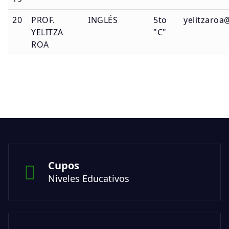
20
PROF.
INGLÉS
5to
yelitzaroa
YELITZA
"C"
ROA
Cupos
Niveles Educativos