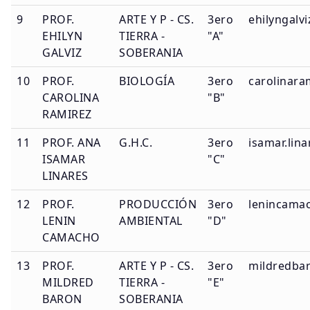
9
PROF.
ARTE Y P - CS.
3ero
ehilyngalv
EHILYN
TIERRA -
"A"
GALVIZ
SOBERANIA
10
PROF.
BIOLOGÍA
3ero
carolinara
CAROLINA
"B"
RAMIREZ
11
PROF. ANA
G.H.C.
3ero
isamar.lin
ISAMAR
"C"
LINARES
12
PROF.
PRODUCCIÓN
3ero
lenincamac
LENIN
AMBIENTAL
"D"
CAMACHO
13
PROF.
ARTE Y P - CS.
3ero
mildredbar
MILDRED
TIERRA -
"E"
BARON
SOBERANIA