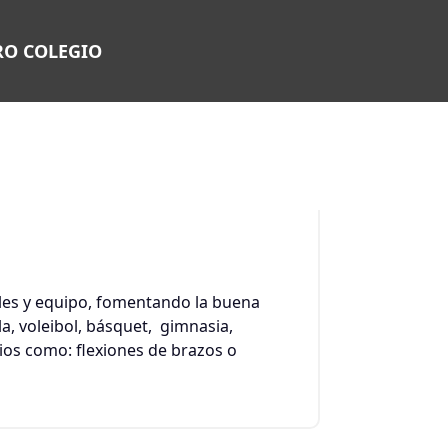
RO COLEGIO
2
FEB 2022
uales y equipo, fomentando la buena
la, voleibol, básquet, gimnasia,
cios como: flexiones de brazos o