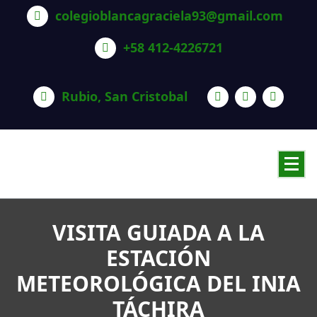
Saltar
colegioblancagraciela93@gmail.com
al
contenido
+58 412-4226721
Rubio, San Cristobal
VISITA GUIADA A LA
ESTACIÓN
METEOROLÓGICA DEL INIA
TÁCHIRA