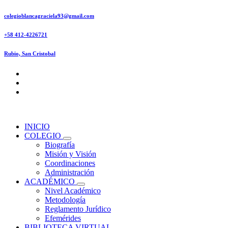
Saltar
colegioblancagraciela93@gmail.com
al
contenido
+58 412-4226721
Rubio, San Cristobal
INICIO
COLEGIO
Biografía
Misión y Visión
Coordinaciones
Administración
ACADÉMICO
Nivel Académico
Metodología
Reglamento Jurídico
Efemérides
BIBLIOTECA VIRTUAL