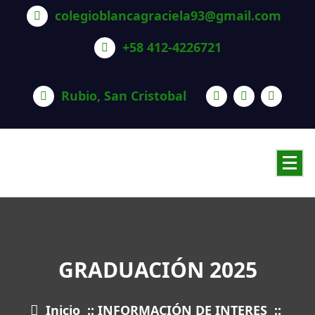
Saltar
colegioblancagraciela93@gmail.com
al
contenido
+58 412-4226721
Rubio, San Cristobal
GRADUACIÓN 2025
Inicio
::
INFORMACIÓN DE INTERES
::