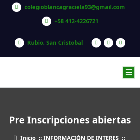
Saltar
colegioblancagraciela93@gmail.com
al
contenido
+58 412-4226721
Rubio, San Cristobal
Pre Inscripciones abiertas
Inicio
::
INFORMACIÓN DE INTERES
::